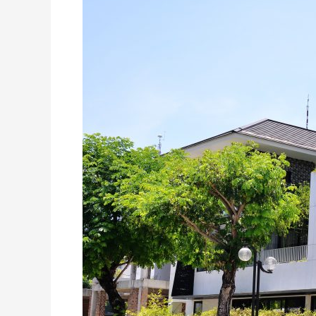
Dũng
–
Khu
Euro
Village
1
–
Đà
Nẵng