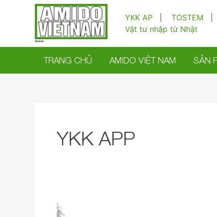
Nhảy
tới
YKK AP
TOSTEM
nội
Vật tư nhập từ Nhật
dung
Amido
TRANG CHỦ
AMIDO VIỆT NAM
SẢN 
YKK APP
Mr
Thân