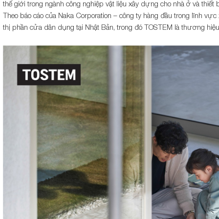
thế giới trong ngành công nghiệp vật liệu xây dựng cho nhà ở và thiết b
Theo báo cáo của Naka Corporation – công ty hàng đầu trong lĩnh vự
thị phần cửa dân dụng tại Nhật Bản, trong đó TOSTEM là thương hiệu 