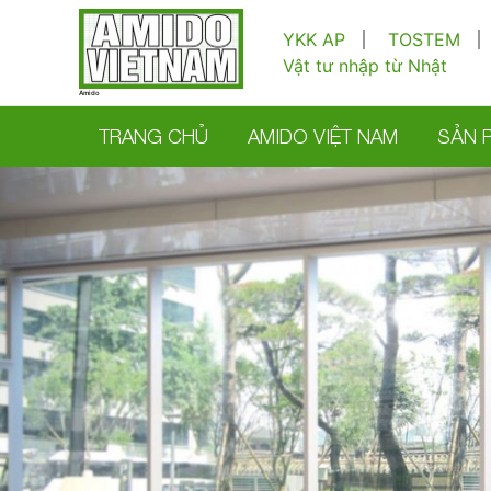
Nhảy
tới
YKK AP
TOSTEM
nội
Vật tư nhập từ Nhật
dung
Amido
TRANG CHỦ
AMIDO VIỆT NAM
SẢN 