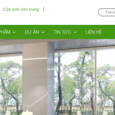
Cửa lưới côn trùng
Tìm
kiếm:
PHẨM
DỰ ÁN
TIN TỨC
LIÊN HỆ