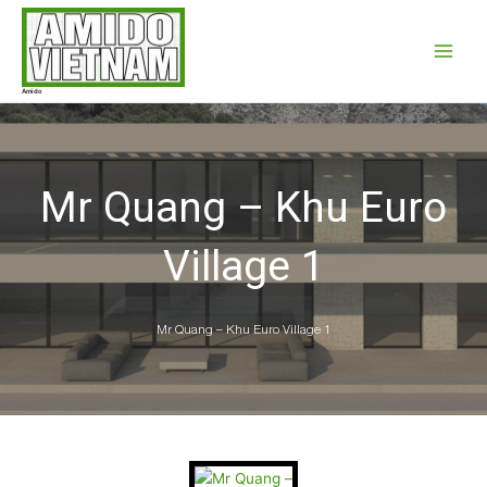
Nhảy
Main
tới
Menu
nội
dung
Amido
Mr Quang – Khu Euro
Village 1
Mr Quang – Khu Euro Village 1