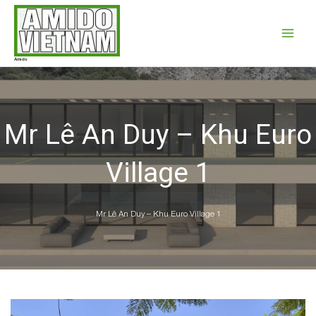
Nhảy
Main
tới
Menu
nội
dung
Amido
Mr Lê An Duy – Khu Euro
Village 1
Mr Lê An Duy – Khu Euro Village 1