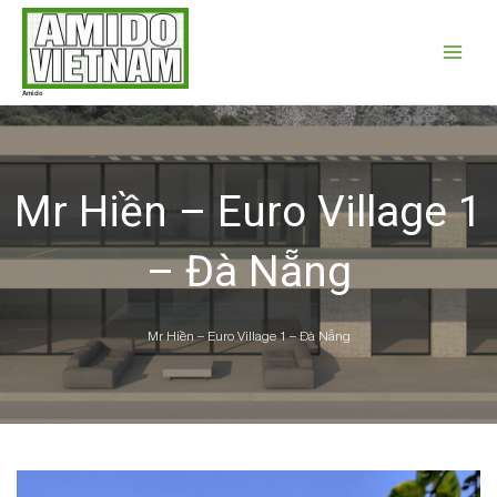
Nhảy
Main
tới
Menu
nội
dung
Amido
Mr Hiền – Euro Village 1
– Đà Nẵng
Mr Hiền – Euro Village 1 – Đà Nẵng